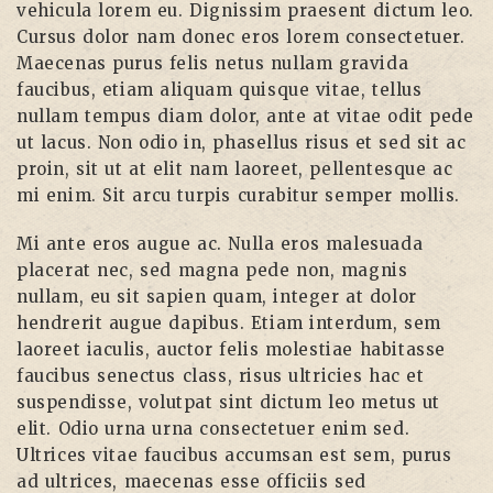
vehicula lorem eu. Dignissim praesent dictum leo.
Cursus dolor nam donec eros lorem consectetuer.
Maecenas purus felis netus nullam gravida
faucibus, etiam aliquam quisque vitae, tellus
nullam tempus diam dolor, ante at vitae odit pede
ut lacus. Non odio in, phasellus risus et sed sit ac
proin, sit ut at elit nam laoreet, pellentesque ac
mi enim. Sit arcu turpis curabitur semper mollis.
Mi ante eros augue ac. Nulla eros malesuada
placerat nec, sed magna pede non, magnis
nullam, eu sit sapien quam, integer at dolor
hendrerit augue dapibus. Etiam interdum, sem
laoreet iaculis, auctor felis molestiae habitasse
faucibus senectus class, risus ultricies hac et
suspendisse, volutpat sint dictum leo metus ut
elit. Odio urna urna consectetuer enim sed.
Ultrices vitae faucibus accumsan est sem, purus
ad ultrices, maecenas esse officiis sed