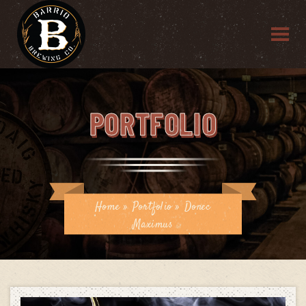
PORTFOLIO
Home
»
Portfolio
»
Donec
Maximus